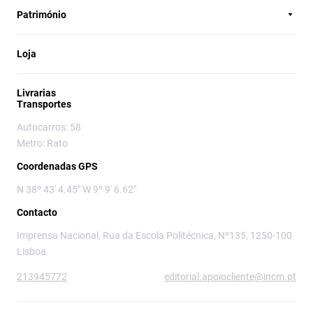
Património
Loja
Livrarias
Transportes
Autocarros: 58
Metro: Rato
Coordenadas GPS
N 38º 43' 4.45" W 9º 9' 6.62"
Contacto
Imprensa Nacional, Rua da Escola Politécnica, Nº135, 1250-100
Lisboa
213945772
editorial.apoiocliente@incm.pt