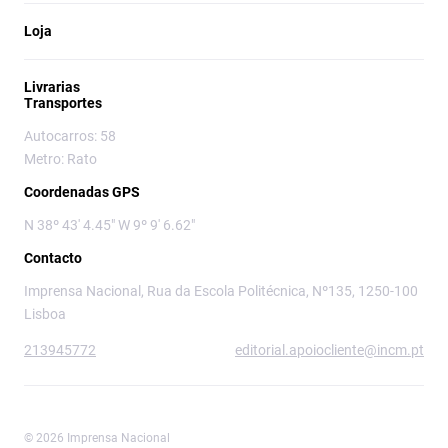
Loja
Livrarias
Transportes
Autocarros: 58
Metro: Rato
Coordenadas GPS
N 38º 43' 4.45" W 9º 9' 6.62"
Contacto
Imprensa Nacional, Rua da Escola Politécnica, Nº135, 1250-100
Lisboa
213945772
editorial.apoiocliente@incm.pt
© 2026 Imprensa Nacional