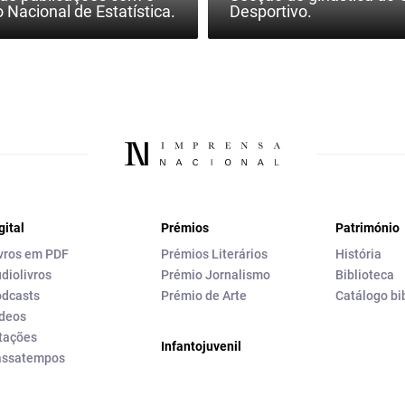
o Nacional de Estatística.
Desportivo.
gital
Prémios
Património
vros em PDF
Prémios Literários
História
diolivros
Prémio Jornalismo
Biblioteca
dcasts
Prémio de Arte
Catálogo bi
deos
tações
Infantojuvenil
assatempos