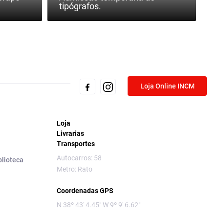
tipógrafos.
Loja Online INCM
Loja
Livrarias
Transportes
Autocarros: 58
blioteca
Metro: Rato
Coordenadas GPS
N 38º 43' 4.45" W 9º 9' 6.62"