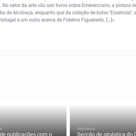
 No setor da arte vão sair livros sobre Emerenciano, a pintura 
a de Alcobaça, enquanto que da coleção de bolso ‘Essencial’, sa
rtugal e um outro acerca de Fidelino Figueiredo. […]»
a
Imprensa
de publicações com o
Secção de ginástica do 