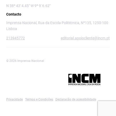
N 38º 43' 4.45" W 9º 9' 6.62"
Contacto
Imprensa Nacional, Rua da Escola Politécnica, Nº135, 1250-100
Lisboa
213945772
editorial.apoiocliente@incm.pt
© 2026 Imprensa Nacional
Imprensa Nacional é a marca editorial da
Privacidade
Termos e Condições
Declaração de acessibilidade