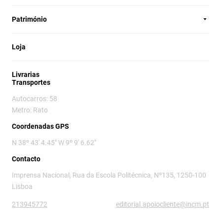
Património
Loja
Livrarias
Transportes
Autocarros: 58
Metro: Rato
Coordenadas GPS
N 38º 43' 4.45" W 9º 9' 6.62"
Contacto
Imprensa Nacional, Rua da Escola Politécnica, Nº135, 1250-100
Lisboa
213945772
editorial.apoiocliente@incm.pt