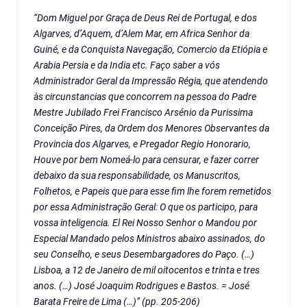
“Dom Miguel por Graça de Deus Rei de Portugal, e dos
Algarves, d’Aquem, d’Alem Mar, em Africa Senhor da
Guiné, e da Conquista Navegação, Comercio da Etiópia e
Arabia Persia e da India etc. Faço saber a vós
Administrador Geral da Impressão Régia, que atendendo
às circunstancias que concorrem na pessoa do Padre
Mestre Jubilado Frei Francisco Arsénio da Purissima
Conceição Pires, da Ordem dos Menores Observantes da
Provincia dos Algarves, e Pregador Regio Honorario,
Houve por bem Nomeá-lo para censurar, e fazer correr
debaixo da sua responsabilidade, os Manuscritos,
Folhetos, e Papeis que para esse fim lhe forem remetidos
por essa Administração Geral: O que os participo, para
vossa inteligencia. El Rei Nosso Senhor o Mandou por
Especial Mandado pelos Ministros abaixo assinados, do
seu Conselho, e seus Desembargadores do Paço. (…)
Lisboa, a 12 de Janeiro de mil oitocentos e trinta e tres
anos. (…) José Joaquim Rodrigues e Bastos. = José
Barata Freire de Lima (…)” (pp. 205-206)