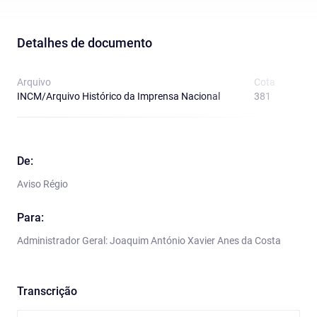
Detalhes de documento
Arquivo
Cota
T
INCM/Arquivo Histórico da Imprensa Nacional
381
A
De:
Aviso Régio
Para:
Administrador Geral: Joaquim António Xavier Anes da Costa
Transcrição