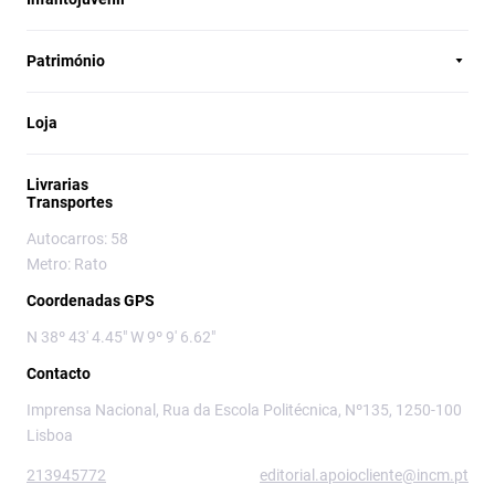
Património
Loja
Livrarias
Transportes
Autocarros: 58
Metro: Rato
Coordenadas GPS
N 38º 43' 4.45" W 9º 9' 6.62"
Contacto
Imprensa Nacional, Rua da Escola Politécnica, Nº135, 1250-100
Lisboa
213945772
editorial.apoiocliente@incm.pt