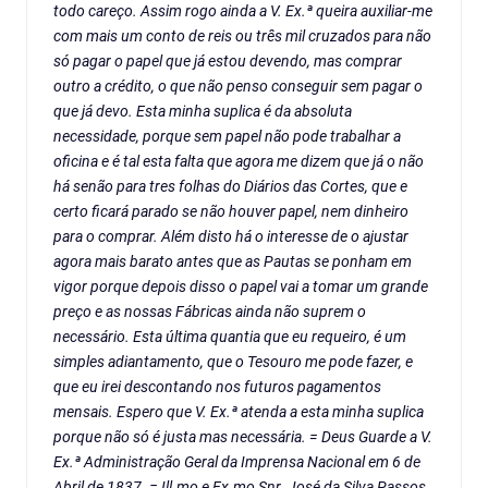
todo careço. Assim rogo ainda a V. Ex.ª queira auxiliar-me
com mais um conto de reis ou três mil cruzados para não
só pagar o papel que já estou devendo, mas comprar
outro a crédito, o que não penso conseguir sem pagar o
que já devo. Esta minha suplica é da absoluta
necessidade, porque sem papel não pode trabalhar a
oficina e é tal esta falta que agora me dizem que já o não
há senão para tres folhas do Diários das Cortes, que e
certo ficará parado se não houver papel, nem dinheiro
para o comprar. Além disto há o interesse de o ajustar
agora mais barato antes que as Pautas se ponham em
vigor porque depois disso o papel vai a tomar um grande
preço e as nossas Fábricas ainda não suprem o
necessário. Esta última quantia que eu requeiro, é um
simples adiantamento, que o Tesouro me pode fazer, e
que eu irei descontando nos futuros pagamentos
mensais. Espero que V. Ex.ª atenda a esta minha suplica
porque não só é justa mas necessária. = Deus Guarde a V.
Ex.ª Administração Geral da Imprensa Nacional em 6 de
Abril de 1837. = Ill.mo e Ex.mo Snr. José da Silva Passos