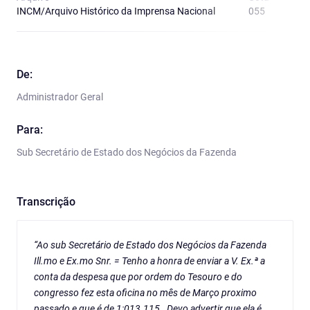
INCM/Arquivo Histórico da Imprensa Nacional
055
R
De:
Administrador Geral
Para:
Sub Secretário de Estado dos Negócios da Fazenda
Transcrição
“Ao sub Secretário de Estado dos Negócios da Fazenda
Ill.mo e Ex.mo Snr. = Tenho a honra de enviar a V. Ex.ª a
conta da despesa que por ordem do Tesouro e do
congresso fez esta oficina no mês de Março proximo
passado e que é de 1:013.115 . Devo advertir que ela é