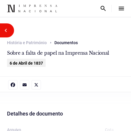
História e Património
Documentos
Sobre a falta de papel na Imprensa Nacional
6 de Abril de 1837
Facebook
Email
X
Detalhes de documento
Arquivo
Cota
T