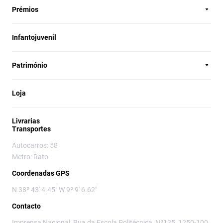
Prémios
Infantojuvenil
Património
Loja
Livrarias
Transportes
Autocarros: 58
Metro: Rato
Coordenadas GPS
N 38º 43' 4.45" W 9º 9' 6.62"
Contacto
Imprensa Nacional, Rua da Escola Politécnica, Nº135, 1250-100