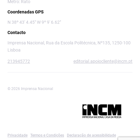
Metro: Rato
Coordenadas GPS
N 38º 43' 4.45" W 9º 9' 6.62"
Contacto
Imprensa Nacional, Rua da Escola Politécnica, Nº135, 1250-100
Lisboa
213945772
editorial.apoiocliente@incm.pt
© 2026 Imprensa Nacional
Imprensa Nacional é a marca editorial da
Privacidade
Termos e Condições
Declaração de acessibilidade