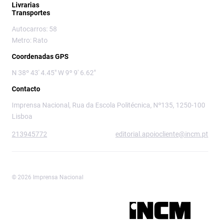
Livrarias
Transportes
Autocarros: 58
Metro: Rato
Coordenadas GPS
N 38º 43' 4.45" W 9º 9' 6.62"
Contacto
Imprensa Nacional, Rua da Escola Politécnica, Nº135, 1250-100
Lisboa
213945772
editorial.apoiocliente@incm.pt
© 2026 Imprensa Nacional
Imprensa Nacional é a marca editorial da