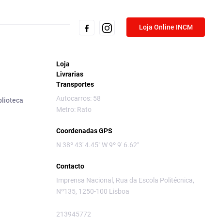
Loja Online INCM
Loja
Livrarias
Transportes
Autocarros: 58
blioteca
Metro: Rato
Coordenadas GPS
N 38º 43' 4.45" W 9º 9' 6.62"
Contacto
Imprensa Nacional, Rua da Escola Politécnica,
Nº135, 1250-100 Lisboa
213945772