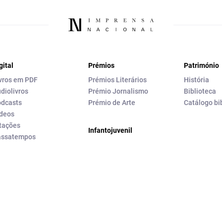
gital
Prémios
Património
vros em PDF
Prémios Literários
História
diolivros
Prémio Jornalismo
Biblioteca
dcasts
Prémio de Arte
Catálogo bi
deos
tações
Infantojuvenil
assatempos