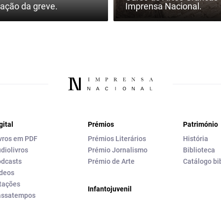
ação da greve.
Imprensa Nacional.
gital
Prémios
Património
vros em PDF
Prémios Literários
História
diolivros
Prémio Jornalismo
Biblioteca
dcasts
Prémio de Arte
Catálogo bi
deos
tações
Infantojuvenil
assatempos