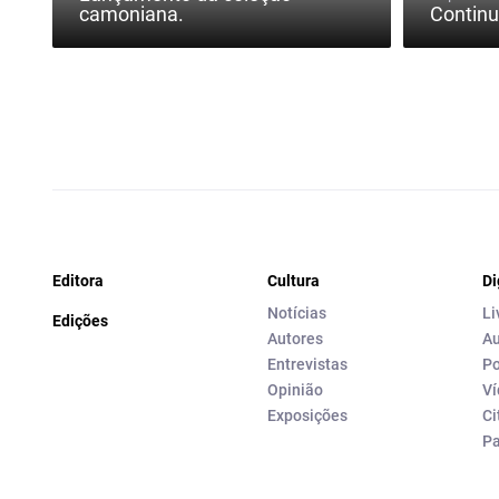
camoniana.
Continu
Editora
Cultura
Di
Notícias
Li
Edições
Autores
Au
Entrevistas
Po
Opinião
Ví
Exposições
Ci
P