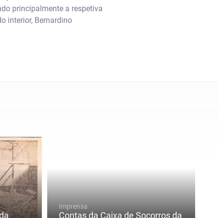
do principalmente a respetiva
interior, Bernardino
Imprensa
 da
Contas da Caixa de Socorros da