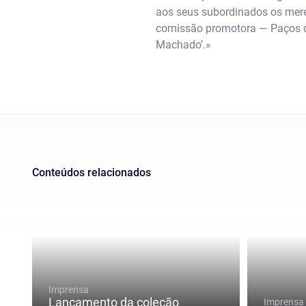
aos seus subordinados os merec
comissão promotora — Paços do
Machado’.»
Conteúdos relacionados
Imprensa
Lançamento da coleção
Imprensa