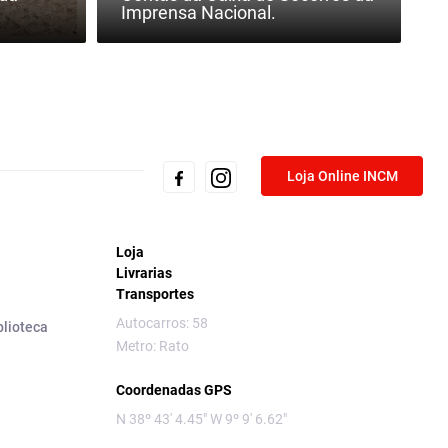
Imprensa Nacional.
Loja Online INCM
Loja
Livrarias
Transportes
Autocarros: 58
blioteca
Metro: Rato
Coordenadas GPS
N 38º 43' 4.45" W 9º 9' 6.62"