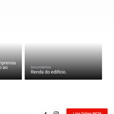
mprensa
o ao
Documentos
Renda do edifício.
Loja Online INCM