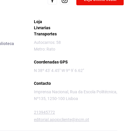
Loja
Livrarias
Transportes
Autocarros: 58
blioteca
Metro: Rato
Coordenadas GPS
N 38º 43' 4.45" W 9º 9' 6.62"
Contacto
Imprensa Nacional, Rua da Escola Politécnica,
Nº135, 1250-100 Lisboa
213945772
editorial.apoiocliente@incm.pt