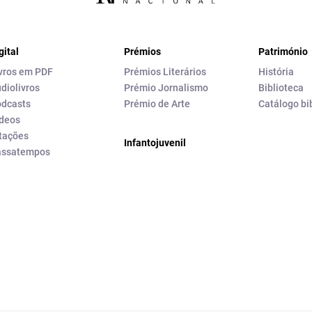
gital
Prémios
Património
vros em PDF
Prémios Literários
História
diolivros
Prémio Jornalismo
Biblioteca
dcasts
Prémio de Arte
Catálogo bi
deos
tações
Infantojuvenil
assatempos