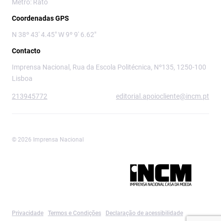
Metro: Rato
Coordenadas GPS
N 38º 43' 4.45" W 9º 9' 6.62"
Contacto
Imprensa Nacional, Rua da Escola Politécnica, Nº135, 1250-100
Lisboa
213945772
editorial.apoiocliente@incm.pt
© 2026 Imprensa Nacional
Imprensa Nacional é a marca editorial da
Privacidade
Termos e Condições
Declaração de acessibilidade