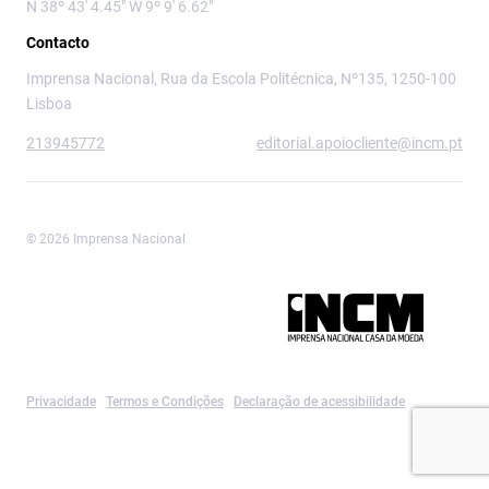
N 38º 43' 4.45" W 9º 9' 6.62"
Contacto
Imprensa Nacional, Rua da Escola Politécnica, Nº135, 1250-100
Lisboa
213945772
editorial.apoiocliente@incm.pt
© 2026 Imprensa Nacional
Imprensa Nacional é a marca editorial da
Privacidade
Termos e Condições
Declaração de acessibilidade