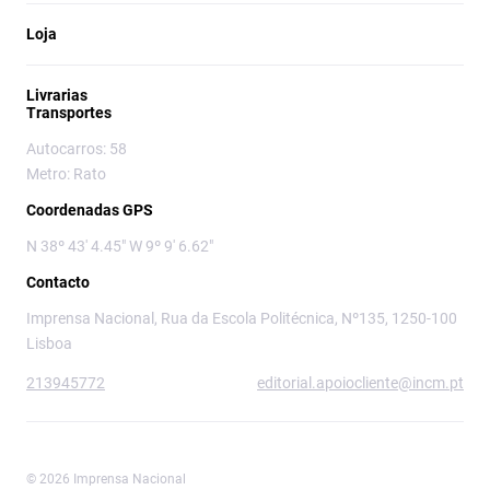
Loja
Livrarias
Transportes
Autocarros: 58
Metro: Rato
Coordenadas GPS
N 38º 43' 4.45" W 9º 9' 6.62"
Contacto
Imprensa Nacional, Rua da Escola Politécnica, Nº135, 1250-100
Lisboa
213945772
editorial.apoiocliente@incm.pt
© 2026 Imprensa Nacional