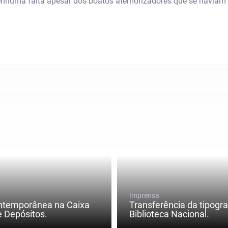
nhuma falta apesar dos boatos atemorizadores que se haviam f
Imprensa
ntemporânea na Caixa
Transferência da tipogra
e Depósitos.
Biblioteca Nacional.