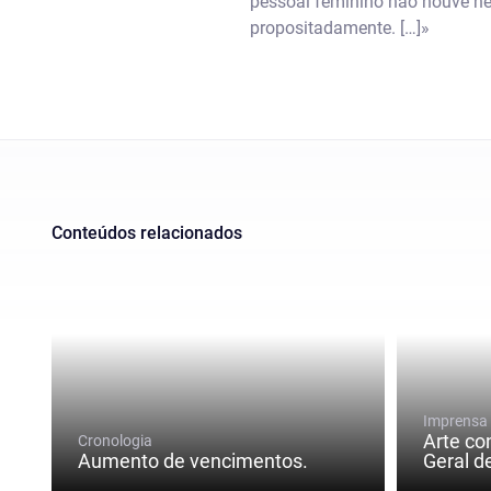
pessoal feminino não houve ne
propositadamente. […]»
Conteúdos relacionados
Imprensa
Arte co
Cronologia
Aumento de vencimentos.
Geral d