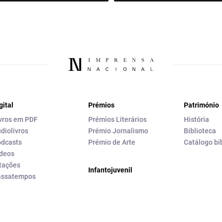
gital
Prémios
Património
vros em PDF
Prémios Literários
História
diolivros
Prémio Jornalismo
Biblioteca
dcasts
Prémio de Arte
Catálogo bi
deos
tações
Infantojuvenil
assatempos