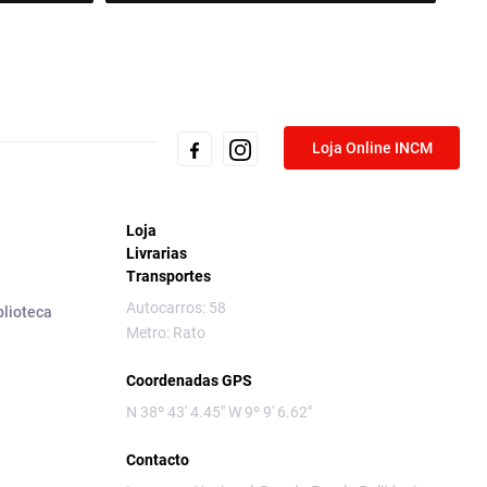
Loja Online INCM
Loja
Livrarias
Transportes
Autocarros: 58
blioteca
Metro: Rato
Coordenadas GPS
N 38º 43' 4.45" W 9º 9' 6.62"
Contacto