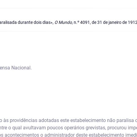
aralisada durante dois dias»,
O Mundo
, n.º 4091, de 31 de janeiro de 1912
rensa Nacional.
 às providências adotadas este estabelecimento não paralisa o
e o qual avultavam poucos operários grevistas, procurou impe
dos acontecimentos o administrador deste estabelecimento imed