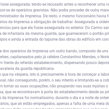
i fosse assegurada, tendo-se recusado antes a reconhecer uma 
por-se de operários grevistas. Não podia proceder de outra mane
dministrador da Imprensa. De resto, o mesmo funcionário havia 
rios da Imprensa a obrigação de trabalhar. Assegurada a ordem
nciou para que ela fosse assegurada no exterior. Do Carmo sai
 de infantaria da mesma guarda, que guarneceram o portão prin
pos e ainda a entrada do tapume das obras do edifício em cons
e dos operários da Imprensa um outro bando, composto de uns 
erbes, capitaneados pelo já célebre Constantino Mendes, o Norte
em frente do referido estabelecimento, dispersando pouco depois
avalaria da guarda republicana.
ue na véspera, isto é, precisamente à hora de começar a labor
oal, não conseguindo, porém, o seu intento e limitando-se a cob
m tomar as suas ocupações, não poupando nas suas injúrias o a
sa, que se encontravam à porta do estabelecimento desde as p
s da Imprensa foi normalíssimo, durante o dia e a noite de ont
rários, que ali estão empregados, apenas a falta de uma meia dú