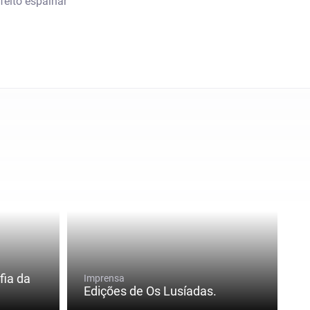
eito espalhar
fia da
Imprensa
Edições de Os Lusíadas.