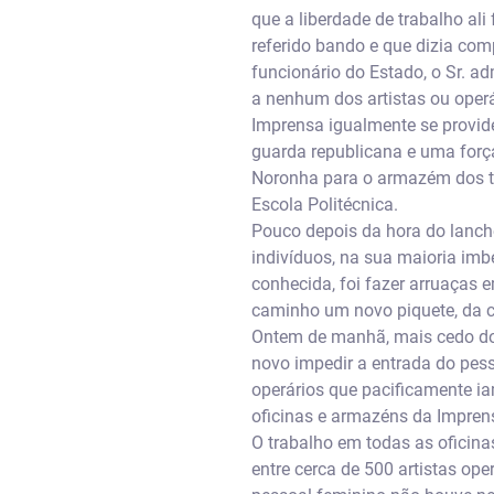
que a liberdade de trabalho al
referido bando e que dizia com
funcionário do Estado, o Sr. a
a nenhum dos artistas ou operá
Imprensa igualmente se provide
guarda republicana e uma força
Noronha para o armazém dos ti
Escola Politécnica.
Pouco depois da hora do lanch
indivíduos, na sua maioria imb
conhecida, foi fazer arruaças 
caminho um novo piquete, da c
Ontem de manhã, mais cedo do q
novo impedir a entrada do pess
operários que pacificamente ia
oficinas e armazéns da Impren
O trabalho em todas as oficina
entre cerca de 500 artistas ope