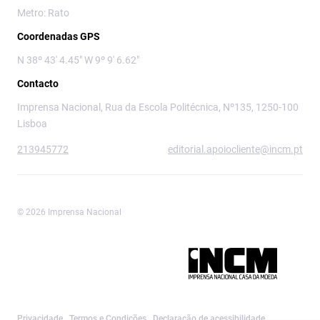
Metro: Rato
Coordenadas GPS
N 38º 43' 4.45" W 9º 9' 6.62"
Contacto
Imprensa Nacional, Rua da Escola Politécnica, Nº135, 1250-100
Lisboa
213945772
editorial.apoiocliente@incm.pt
© 2026 Imprensa Nacional
Imprensa Nacional é a marca editorial da
Privacidade
Termos e Condições
Declaração de acessibilidade