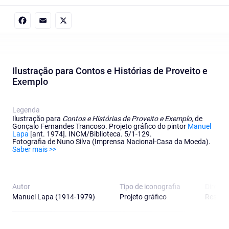
Facebook
Email
X
Ilustração para Contos e Histórias de Proveito e
Exemplo
Legenda
Ilustração para
Contos e Histórias de Proveito e Exemplo,
de
Gonçalo Fernandes Trancoso. Projeto gráfico do pintor
Manuel
Lapa
[ant. 1974]. INCM/Biblioteca. 5/1-129.
Fotografia de Nuno Silva (Imprensa Nacional-Casa da Moeda).
Saber mais >>
Autor
Tipo de iconografia
Direitos
Manuel Lapa (1914-1979)
Projeto gráfico
Reserv