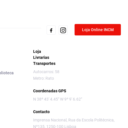
Loja Online INCM
Loja
Livrarias
Transportes
Autocarros: 58
blioteca
Metro: Rato
Coordenadas GPS
N 38º 43' 4.45" W 9º 9' 6.62"
Contacto
Imprensa Nacional, Rua da Escola Politécnica,
Nº135, 1250-100 Lisboa