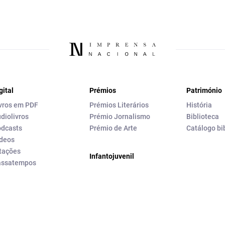
gital
Prémios
Património
vros em PDF
Prémios Literários
História
diolivros
Prémio Jornalismo
Biblioteca
dcasts
Prémio de Arte
Catálogo bi
deos
tações
Infantojuvenil
assatempos