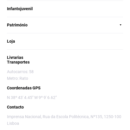
Infantojuvenil
Património
Loja
Livrarias
Transportes
Autocarros: 58
Metro: Rato
Coordenadas GPS
N 38º 43' 4.45" W 9º 9' 6.62"
Contacto
Imprensa Nacional, Rua da Escola Politécnica, Nº135, 1250-100
Lisboa