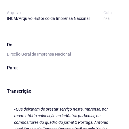
Arquivo
Cota
T
INCM/Arquivo Histórico da Imprensa Nacional
n/a
O
De:
Direção Geral da Imprensa Nacional
Para:
Transcrição
«Que deixaram de prestar serviço nesta Imprensa, por
terem obtido colocação na indústria particular, os
compositores do quadro do jornal O Portugal António