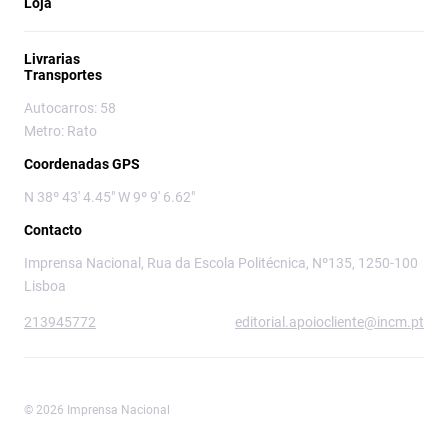
Loja
Livrarias
Transportes
Autocarros: 58
Metro: Rato
Coordenadas GPS
N 38º 43' 4.45" W 9º 9' 6.62"
Contacto
Imprensa Nacional, Rua da Escola Politécnica, Nº135, 1250-100
Lisboa
213945772
editorial.apoiocliente@incm.pt
© 2026 Imprensa Nacional