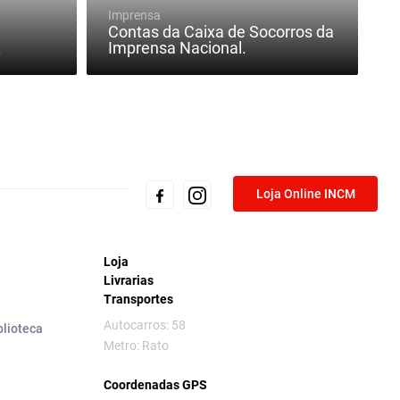
Imprensa
Contas da Caixa de Socorros da
.
Imprensa Nacional.
Loja Online INCM
Loja
Livrarias
Transportes
Autocarros: 58
blioteca
Metro: Rato
Coordenadas GPS