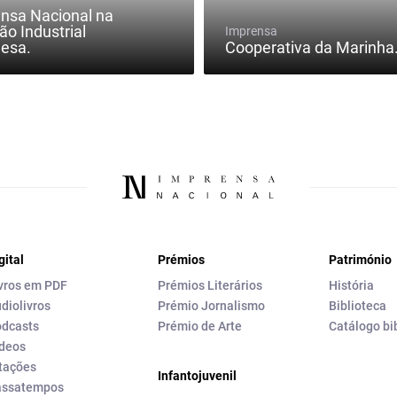
nsa Nacional na
ão Industrial
Imprensa
esa.
Cooperativa da Marinha
gital
Prémios
Património
vros em PDF
Prémios Literários
História
diolivros
Prémio Jornalismo
Biblioteca
dcasts
Prémio de Arte
Catálogo bi
deos
tações
Infantojuvenil
assatempos