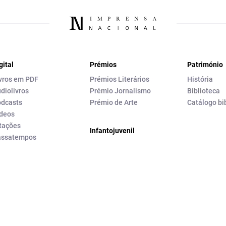
gital
Prémios
Património
vros em PDF
Prémios Literários
História
diolivros
Prémio Jornalismo
Biblioteca
dcasts
Prémio de Arte
Catálogo bi
deos
tações
Infantojuvenil
assatempos