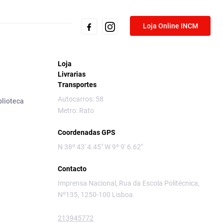
Loja Online INCM
Loja
Livrarias
Transportes
Autocarros: 58
blioteca
Metro: Rato
Coordenadas GPS
N 38º 43' 4.45" W 9º 9' 6.62"
Contacto
Imprensa Nacional, Rua da Escola Politécnica,
Nº135, 1250-100 Lisboa
213945772