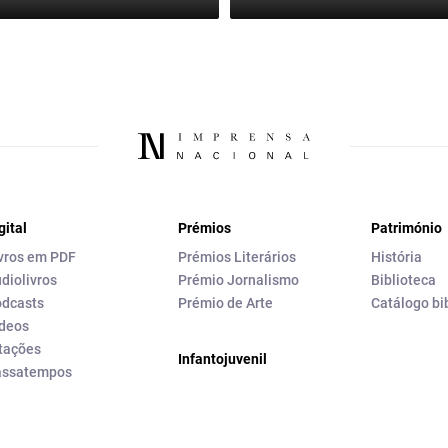
gital
Prémios
Património
vros em PDF
Prémios Literários
História
diolivros
Prémio Jornalismo
Biblioteca
dcasts
Prémio de Arte
Catálogo bi
deos
tações
Infantojuvenil
assatempos