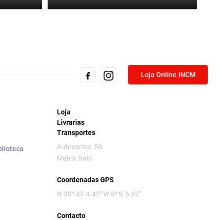
Loja Online INCM
Loja
Livrarias
Transportes
Autocarros: 58
blioteca
Metro: Rato
Coordenadas GPS
N 38º 43' 4.45" W 9º 9' 6.62"
Contacto