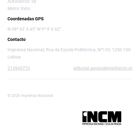
Autocarros: 58
Metro: Rato
Coordenadas GPS
N 38º 43' 4.45" W 9º 9' 6.62"
Contacto
Imprensa Nacional, Rua da Escola Politécnica, Nº135, 1250-100
Lisboa
213945772
editorial.apoiocliente@incm.pt
© 2026 Imprensa Nacional
Imprensa Nacional é a marca editorial da