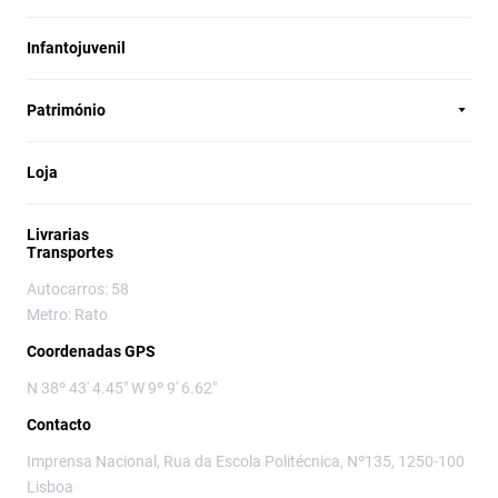
Infantojuvenil
Património
Loja
Livrarias
Transportes
Autocarros: 58
Metro: Rato
Coordenadas GPS
N 38º 43' 4.45" W 9º 9' 6.62"
Contacto
Imprensa Nacional, Rua da Escola Politécnica, Nº135, 1250-100
Lisboa