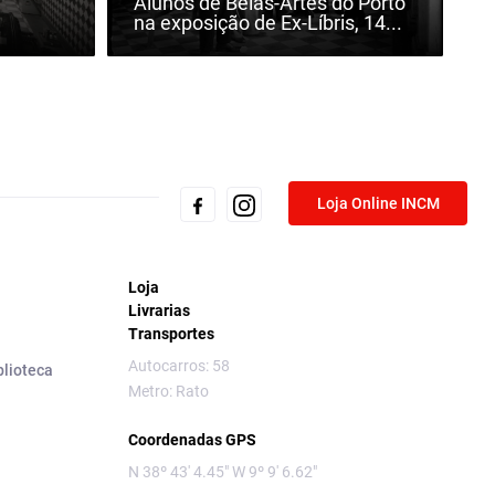
Alunos de Belas-Artes do Porto
na exposição de Ex-Líbris, 14...
Loja Online INCM
Loja
Livrarias
Transportes
Autocarros: 58
blioteca
Metro: Rato
Coordenadas GPS
N 38º 43' 4.45" W 9º 9' 6.62"