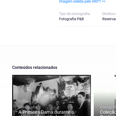
Imagem cedida pelo ANTT >>
Tipo de iconografia
Direitos 
Fotografia P&B
Reserva
Conteúdos relacionados
Iconografia
Iconograf
A Primeira Dama durante o
Coleção