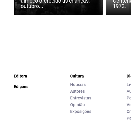
almoço oferecido às crianças,
Centená
outubro...
1972.
Editora
Cultura
Di
Notícias
Li
Edições
Autores
Au
Entrevistas
Po
Opinião
Ví
Exposições
Ci
P