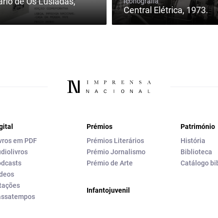
rio de Os Lusíadas,
Iconografia
Central Elétrica, 1973.
gital
Prémios
Património
vros em PDF
Prémios Literários
História
diolivros
Prémio Jornalismo
Biblioteca
dcasts
Prémio de Arte
Catálogo bi
deos
tações
Infantojuvenil
assatempos