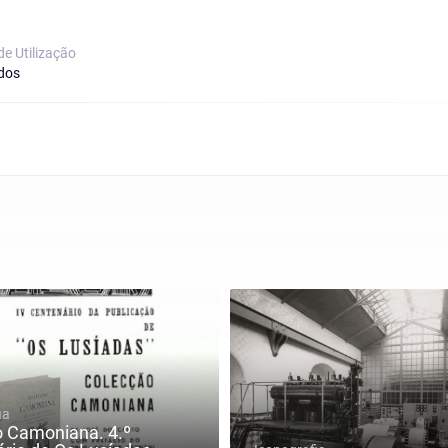
de Utilização
dos
ia
 Camoniana. 4.º