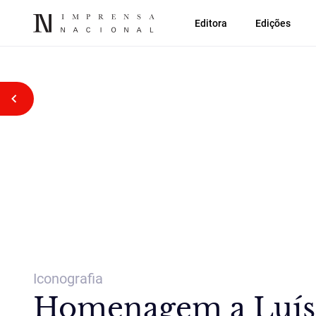
Editora
Edições
Voltar atrás
Iconografia
Homenagem a Luís D