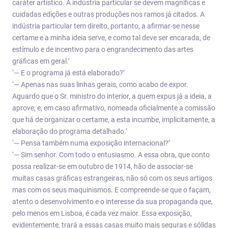
caráter artístico. À indústria particular se devem magníficas e
cuidadas edições e outras produções nos ramos já citados. A
indústria particular tem direito, portanto, a afirmar-se nesse
certame e a minha ideia serve, e como tal deve ser encarada, de
estímulo e de incentivo para o engrandecimento das artes
gráficas em geral.’
‘— E o programa já está elaborado?’
‘— Apenas nas suas linhas gerais, como acabo de expor.
Aguardo que o Sr. ministro do interior, a quem expus já a ideia, a
aprove, e, em caso afirmativo, nomeada oficialmente a comissão
que há de organizar o certame, a esta incumbe, implicitamente, a
elaboração do programa detalhado.’
‘— Pensa também numa exposição internacional?’
‘— Sim senhor. Com todo o entusiasmo. A essa obra, que conto
possa realizar-se em outubro de 1914, hão de associar-se
muitas casas gráficas estrangeiras, não só com os seus artigos
mas com os seus maquinismos. E compreende-se que o façam,
atento o desenvolvimento e o interesse da sua propaganda que,
pelo menos em Lisboa, é cada vez maior. Essa exposição,
evidentemente, trará a essas casas muito mais seguras e sólidas