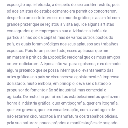
exposição aqui efetuada, a despeito do seu caráter restrito, pois
só aos artistas do estabelecimento era permitido concorrerem,
despertou um certo interesse no mundo gráfico, e assim foi com
grande prazer que se registou a visita aqui de alguns artistas
consagrados que empregam a sua atividade na indústria
particular, não só da capital, mas de vários outros postos do
país, os quais foram pródigos nos seus aplausos aos trabalhos
expostos. Pois foram, sobre tudo, esses aplausos que me
animaram à prática da Exposição Nacional que os meus amigos
ontem noticiaram. A época não vai para egoísmos, e eu de modo
algum pretendo que se possa inferir que o levantamento das
artes gráficas no país se circunscreva egoistamente à Imprensa
do Estado, muito embora, em princípio, deva ser o Estado o
propulsor do fomento não só industrial, mas comercial e
agrícola. De resto, há por aí muitos estabelecimentos que fazem
honra à indústria gráfica, quer em tipografia, quer em litografia,
quer em gravura, quer em encadernação, com a vantagem de
não estarem circunscritos à manufatura dos trabalhos oficiais,
pela sua natureza pouco próprios a manifestações de rasgado