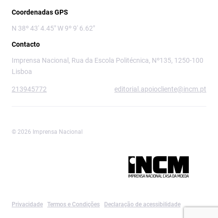
Coordenadas GPS
N 38º 43' 4.45" W 9º 9' 6.62"
Contacto
Imprensa Nacional, Rua da Escola Politécnica, Nº135, 1250-100
Lisboa
213945772
editorial.apoiocliente@incm.pt
© 2026 Imprensa Nacional
Imprensa Nacional é a marca editorial da
Privacidade
Termos e Condições
Declaração de acessibilidade