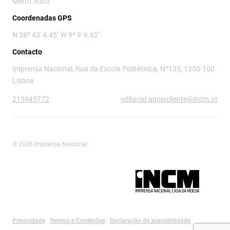
Metro: Rato
Coordenadas GPS
N 38º 43' 4.45" W 9º 9' 6.62"
Contacto
Imprensa Nacional, Rua da Escola Politécnica, Nº135, 1250-100
Lisboa
213945772
editorial.apoiocliente@incm.pt
© 2026 Imprensa Nacional
Imprensa Nacional é a marca editorial da
Privacidade
Termos e Condições
Declaração de acessibilidade