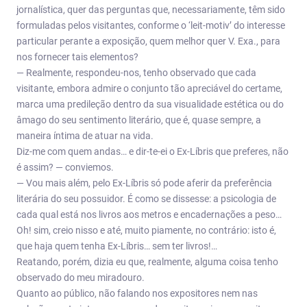
jornalística, quer das perguntas que, necessariamente, têm sido
formuladas pelos visitantes, conforme o ‘leit-motiv’ do interesse
particular perante a exposição, quem melhor quer V. Exa., para
nos fornecer tais elementos?
— Realmente, respondeu-nos, tenho observado que cada
visitante, embora admire o conjunto tão apreciável do certame,
marca uma predileção dentro da sua visualidade estética ou do
âmago do seu sentimento literário, que é, quase sempre, a
maneira íntima de atuar na vida.
Diz-me com quem andas… e dir-te-ei o Ex-Líbris que preferes, não
é assim? — conviemos.
— Vou mais além, pelo Ex-Líbris só pode aferir da preferência
literária do seu possuidor. É como se dissesse: a psicologia de
cada qual está nos livros aos metros e encadernações a peso…
Oh! sim, creio nisso e até, muito piamente, no contrário: isto é,
que haja quem tenha Ex-Líbris… sem ter livros!…
Reatando, porém, dizia eu que, realmente, alguma coisa tenho
observado do meu miradouro.
Quanto ao público, não falando nos expositores nem nas