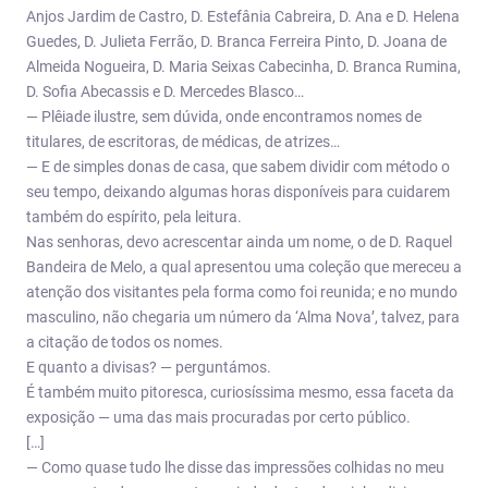
Anjos Jardim de Castro, D. Estefânia Cabreira, D. Ana e D. Helena
Guedes, D. Julieta Ferrão, D. Branca Ferreira Pinto, D. Joana de
Almeida Nogueira, D. Maria Seixas Cabecinha, D. Branca Rumina,
D. Sofia Abecassis e D. Mercedes Blasco…
— Plêiade ilustre, sem dúvida, onde encontramos nomes de
titulares, de escritoras, de médicas, de atrizes…
— E de simples donas de casa, que sabem dividir com método o
seu tempo, deixando algumas horas disponíveis para cuidarem
também do espírito, pela leitura.
Nas senhoras, devo acrescentar ainda um nome, o de D. Raquel
Bandeira de Melo, a qual apresentou uma coleção que mereceu a
atenção dos visitantes pela forma como foi reunida; e no mundo
masculino, não chegaria um número da ‘Alma Nova’, talvez, para
a citação de todos os nomes.
E quanto a divisas? — perguntámos.
É também muito pitoresca, curiosíssima mesmo, essa faceta da
exposição — uma das mais procuradas por certo público.
[…]
— Como quase tudo lhe disse das impressões colhidas no meu