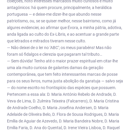
coleções, noto interesses marcados muito curiosos e muito
antagónicos: há quem procure, principalmente, a heráldica
portuguesa — e deixe-me dizer-lhe que abundo nesse
patriotismo, ou, se se quiser melhor, nesse bairrismo, como já
algures evidenciei, ao afirmar que Évora, a minha pátria, adotiva,
anda ligada ao culto do Ex-Líbris, e ao acentuar a grande parte
que letrados e mitrados tiveram nesse culto.
— Não deixei de o ler no ‘ABC’; os meus parabéns! Mas não
foram só fidalgos e clerezia que pagaram tal tributo…
— Sem dúvida! Tenho até o maior prazer espiritual em citar-lhe
uma ala muito curiosa de galantes damas da geração
contemporânea, que tem feito interessantes marcas de posse
para os seus livros, numa justa abolição da garatuja — salvo seja
— do nome escrito no frontispício das espécies que possuem.
Pertencem a essa ala: D. Maria António Rebelo de Andrade, D.
Veva de Lima, D. Zulmira Teixeira (Falcarrero), D. Maria Cristina
de Andrade Coelho, D. Maria Josefina Andersen, D. Maria
Adelaide de Oliveira Belo, D. Flora de Sousa Rodrigues, D. Maria
Emília de Aguiar de Azevedo, D. Maria Bandeira Nobre, D. Maria
Emília Faria, D. Ana do Quental, D. Irene Vieira Lisboa, D. Raquel