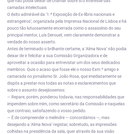
que não podia deixar de chamar sobre si o interesse das
camadas intelectuais
O êxito admirável da ‘1.ª Exposição de Ex-líbris nacionais e
estrangeiros’, organizada pela Imprensa Nacional de Lisboa e há
pouco tão lutuosamente encerrada como o assassínio do seu
principal mentor, Luís Derouet, vem claramente demonstrar a
verdade do nosso asserto.
Antes de terminado o brilhante certame, a ‘Alma Nova’ não podia
deixar de ir felicitar a sua Comissão Organizadora e de
aproveitar a ocasião para entrevistar um dos seus dedicados
membros. Quis o acaso que fosse ele o nosso Exm.º amigo e
camarada no jornalismo Sr. João Rosa, que imediatamente se
dispôs a prestar-nos todas as notas e esclarecimentos que
sobre o assunto desejássemos:
— Repare, porém, ponderou todavia, nas responsabilidades que
impendem sobre mim, como secretário da Comissão e naquelas
que contraio, satisfazendo o vosso pedido.
— É de compreender o melindre — concordámos —, mas
desejando a ‘Alma Nova’ registar, sobretudo, as impressões
colhidas na presidência da sala, quer através da sua visão