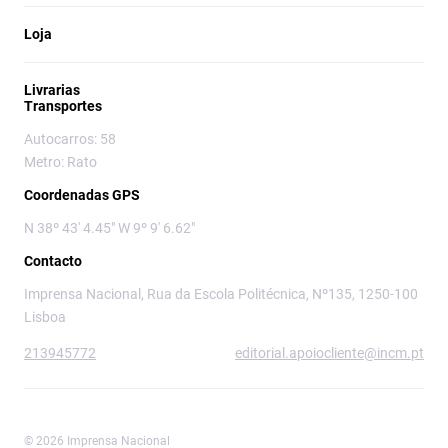
Loja
Livrarias
Transportes
Autocarros: 58
Metro: Rato
Coordenadas GPS
N 38º 43' 4.45" W 9º 9' 6.62"
Contacto
Imprensa Nacional, Rua da Escola Politécnica, Nº135, 1250-100
Lisboa
213945772
editorial.apoiocliente@incm.pt
© 2026 Imprensa Nacional