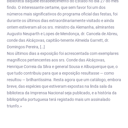
biblioteca daquele estabelecimento do Estado no dia 27 do mês
findo. O interessante certame, que sem favor foi um dos
números mais significativos do programa oficial das festas, foi
durante os últimos dias extraordinariamente visitado e ainda
ontem estiveram ali os srs. ministro da Alemanha, almirantes
Augusto Neuparth e Lopes de Mendonça, dr. Cancela de Abreu,
conde das Alcáçovas, capitão-tenente Almeida Garrett, dr.
Domingos Pereira, […]
Nos últimos dias a exposição foi acrescentada com exemplares
magníficos pertencentes aos srs. Conde das Alcáçovas,
Henrique Correia da Silva e general Sousa e Albuquerque que, o
que tudo contribuiu para que a exposição resultasse — como
resultou — brilhantíssima. Resta agora que um catálogo, embora
breve, das espécies que estiveram expostas na linda sala da
biblioteca da Imprensa Nacional seja publicado, e a história da
bibliografia portuguesa terá registado mais um assinalado
triunfo.»