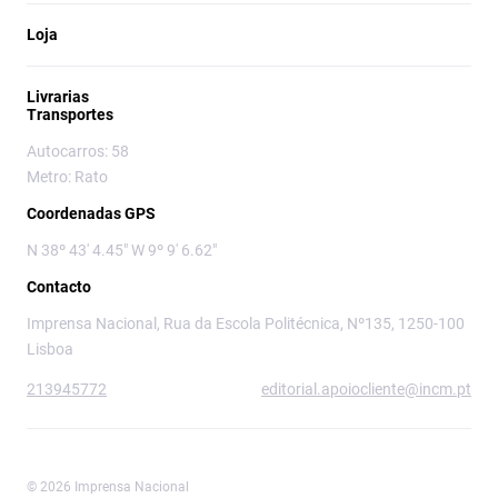
Loja
Livrarias
Transportes
Autocarros: 58
Metro: Rato
Coordenadas GPS
N 38º 43' 4.45" W 9º 9' 6.62"
Contacto
Imprensa Nacional, Rua da Escola Politécnica, Nº135, 1250-100
Lisboa
213945772
editorial.apoiocliente@incm.pt
© 2026 Imprensa Nacional