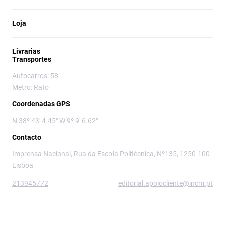
Loja
Livrarias
Transportes
Autocarros: 58
Metro: Rato
Coordenadas GPS
N 38º 43' 4.45" W 9º 9' 6.62"
Contacto
Imprensa Nacional, Rua da Escola Politécnica, Nº135, 1250-100
Lisboa
213945772
editorial.apoiocliente@incm.pt