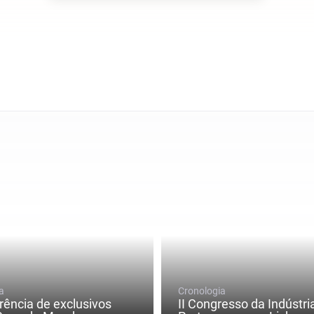
a
Cronologia
rência de exclusivos
II Congresso da Indústri