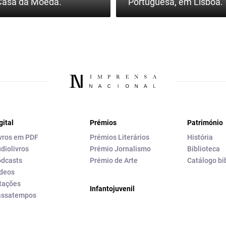
Casa da Moeda.
Portuguesa, em Lisboa.
gital
Prémios
Património
vros em PDF
Prémios Literários
História
diolivros
Prémio Jornalismo
Biblioteca
dcasts
Prémio de Arte
Catálogo bi
deos
tações
Infantojuvenil
assatempos