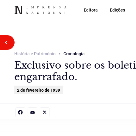
Editora
Edições
Voltar atrás
História e Património
Cronologia
Exclusivo sobre os bolet
engarrafado.
2 de fevereiro de 1939
Facebook
Email
X