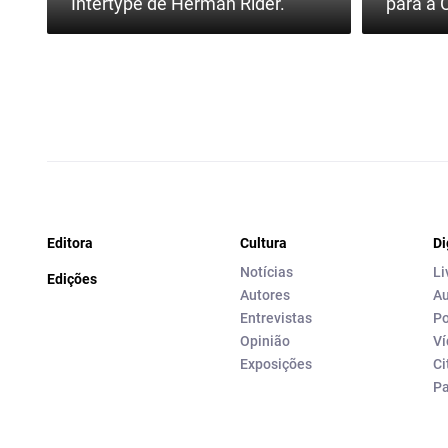
Intertype de Herman Rider.
para a 
Editora
Cultura
Di
Notícias
Li
Edições
Autores
Au
Entrevistas
Po
Opinião
Ví
Exposições
Ci
P