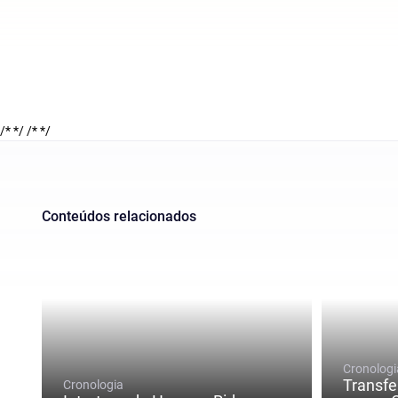
/* */
/* */
Conteúdos relacionados
Cronologi
Transfe
Cronologia