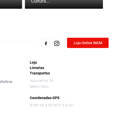
Cultura...
Loja Online INCM
Loja
Livrarias
Transportes
Autocarros: 58
blioteca
Metro: Rato
Coordenadas GPS
N 38º 43' 4.45" W 9º 9' 6.62"