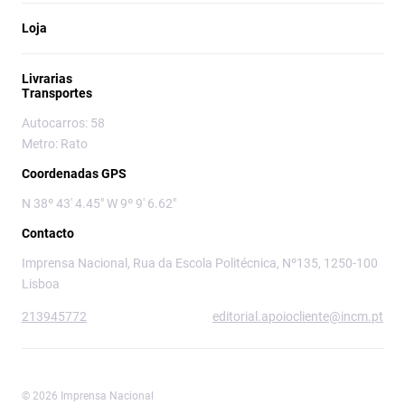
Loja
Livrarias
Transportes
Autocarros: 58
Metro: Rato
Coordenadas GPS
N 38º 43' 4.45" W 9º 9' 6.62"
Contacto
Imprensa Nacional, Rua da Escola Politécnica, Nº135, 1250-100
Lisboa
213945772
editorial.apoiocliente@incm.pt
© 2026 Imprensa Nacional