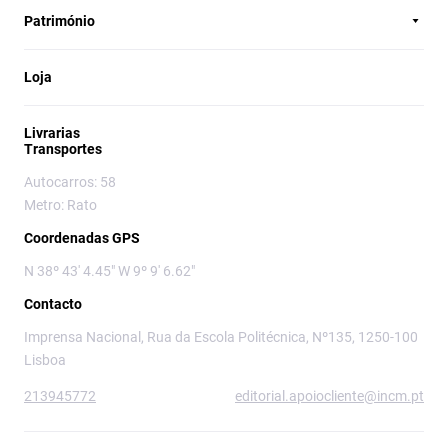
Património
Loja
Livrarias
Transportes
Autocarros: 58
Metro: Rato
Coordenadas GPS
N 38º 43' 4.45" W 9º 9' 6.62"
Contacto
Imprensa Nacional, Rua da Escola Politécnica, Nº135, 1250-100
Lisboa
213945772
editorial.apoiocliente@incm.pt