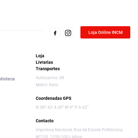
Loja Online INCM
Loja
Livrarias
Transportes
Autocarros: 58
blioteca
Metro: Rato
Coordenadas GPS
N 38º 43' 4.45" W 9º 9' 6.62"
Contacto
Imprensa Nacional, Rua da Escola Politécnica,
Nº135, 1250-100 Lisboa