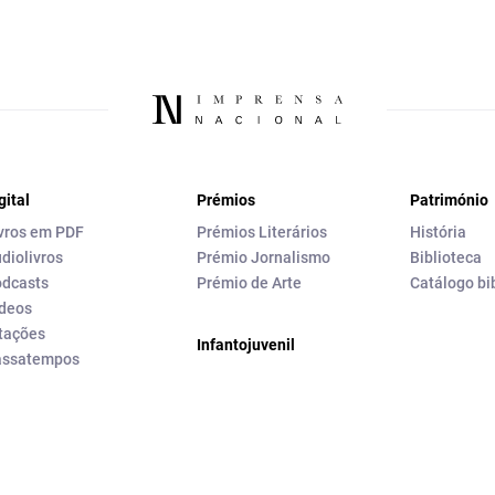
gital
Prémios
Património
vros em PDF
Prémios Literários
História
diolivros
Prémio Jornalismo
Biblioteca
dcasts
Prémio de Arte
Catálogo bi
deos
tações
Infantojuvenil
assatempos