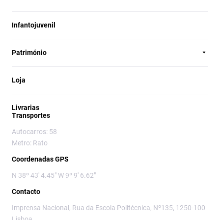
Infantojuvenil
Património
Loja
Livrarias
Transportes
Autocarros: 58
Metro: Rato
Coordenadas GPS
N 38º 43' 4.45" W 9º 9' 6.62"
Contacto
Imprensa Nacional, Rua da Escola Politécnica, Nº135, 1250-100
Lisboa