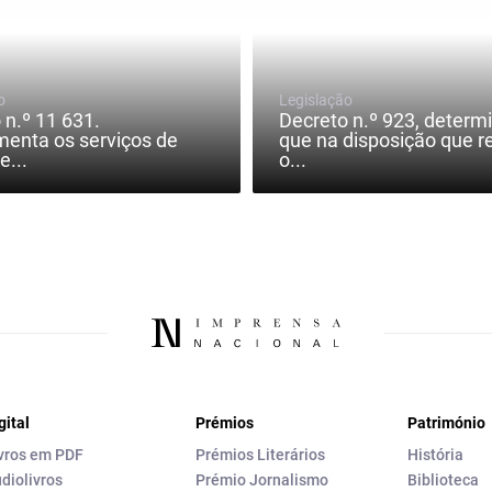
o
Legislação
 n.º 11 631.
Decreto n.º 923, determ
enta os serviços de
que na disposição que r
e...
o...
gital
Prémios
Património
vros em PDF
Prémios Literários
História
diolivros
Prémio Jornalismo
Biblioteca