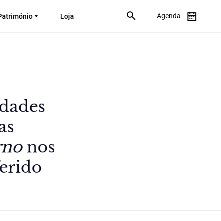
Agenda
Património
Loja
idades
as
rno
nos
ferido