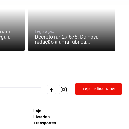
inando
Legislação
egula
Decreto n.º 27 575. Dá nova
redação a uma rubrica...
Loja Online INCM
Loja
Livrarias
Transportes