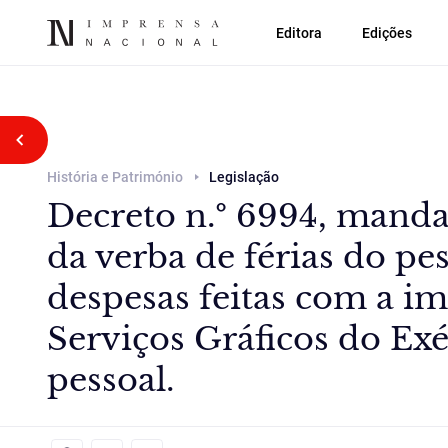
Editora
Edições
Voltar atrás
História e Património
Legislação
Decreto n.º 6994, manda
da verba de férias do pe
despesas feitas com a i
Serviços Gráficos do Exé
pessoal.