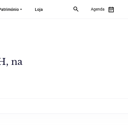
Agenda
Património
Loja
H, na