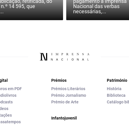
blicação, retificada, do
pagamento à Imprensa
 n.º 14 595, que
Nacional das verbas
..
necessárias,...
gital
Prémios
Património
vros em PDF
Prémios Literários
História
diolivros
Prémio Jornalismo
Biblioteca
dcasts
Prémio de Arte
Catálogo bi
deos
tações
Infantojuvenil
assatempos