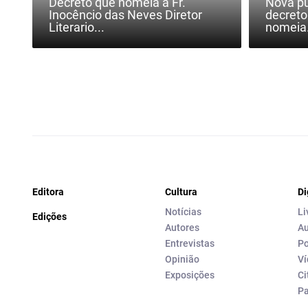
Decreto que nomeia a Fr.
Nova pu
Inocêncio das Neves Diretor
decreto
Literario...
nomeia.
Editora
Cultura
Di
Notícias
Li
Edições
Autores
Au
Entrevistas
Po
Opinião
Ví
Exposições
Ci
P