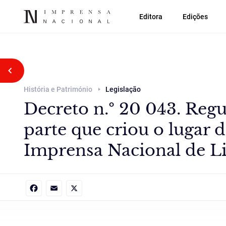
Editora
Edições
Voltar atrás
História e Património
Legislação
Decreto n.º 20 043. Regu
parte que criou o lugar 
Imprensa Nacional de Li
Facebook
Email
X