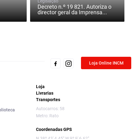
Legislação
Decreto n.º 19 821. Autoriza o
director geral da Imprensa...
Loja Online INCM
Loja
Livrarias
Transportes
Autocarros: 58
blioteca
Metro: Rato
Coordenadas GPS
N 38º 43' 4.45" W 9º 9' 6.62"