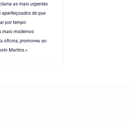
reclama as mais urgentes
s aperfeiçoados de que
tar por tempo
 os mais modernos
da oficina, promoveu ao
usto Martins.»