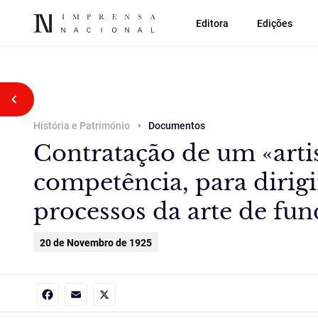
Editora
Edições
Voltar atrás
História e Património
Documentos
Contratação de um «arti
competência, para dirig
processos da arte de fun
20 de Novembro de 1925
Facebook
Email
X