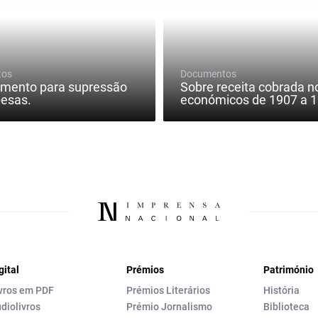
tos
Documentos
amento para supressão
Sobre receita cobrada n
pesas.
económicos de 1907 a 19
gital
Prémios
Património
vros em PDF
Prémios Literários
História
diolivros
Prémio Jornalismo
Biblioteca