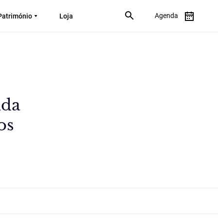
Agenda
Património
Loja
ida
os