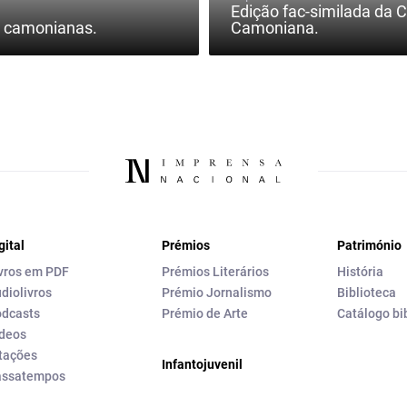
Edição fac-similada da 
s camonianas.
Camoniana.
gital
Prémios
Património
vros em PDF
Prémios Literários
História
diolivros
Prémio Jornalismo
Biblioteca
dcasts
Prémio de Arte
Catálogo bi
deos
tações
Infantojuvenil
assatempos