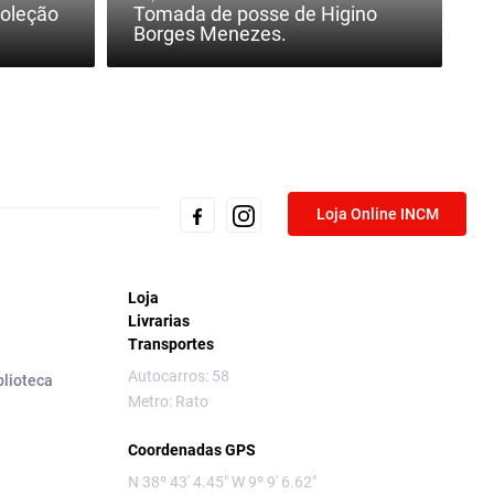
Coleção
Tomada de posse de Higino
Borges Menezes.
Loja Online INCM
Loja
Livrarias
Transportes
Autocarros: 58
blioteca
Metro: Rato
Coordenadas GPS
N 38º 43' 4.45" W 9º 9' 6.62"