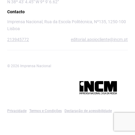
N 38º 43' 4.45" W 9º 9' 6.62"
Contacto
Imprensa Nacional, Rua da Escola Politécnica, Nº135, 1250-100
Lisboa
213945772
editorial.apoiocliente@incm.pt
© 2026 Imprensa Nacional
Imprensa Nacional é a marca editorial da
Privacidade
Termos e Condições
Declaração de acessibilidade