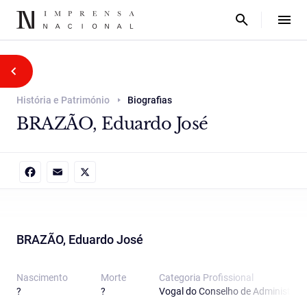
História e Património
Biografias
BRAZÃO, Eduardo José
Facebook
Email
X
BRAZÃO, Eduardo José
Nascimento
Morte
Categoria Proﬁssional
?
?
Vogal do Conselho de Administraç