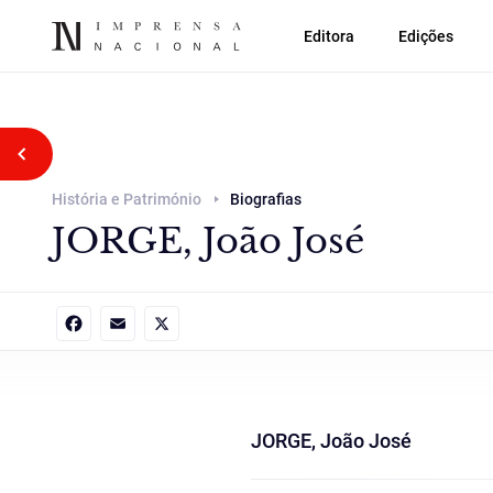
Editora
Edições
Voltar atrás
História e Património
Biografias
JORGE, João José
Facebook
Email
X
JORGE, João José