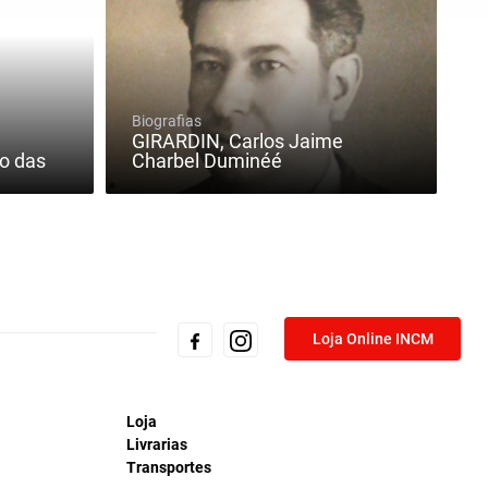
Biografias
GIRARDIN, Carlos Jaime
o das
Charbel Duminéé
Loja Online INCM
Loja
Livrarias
Transportes