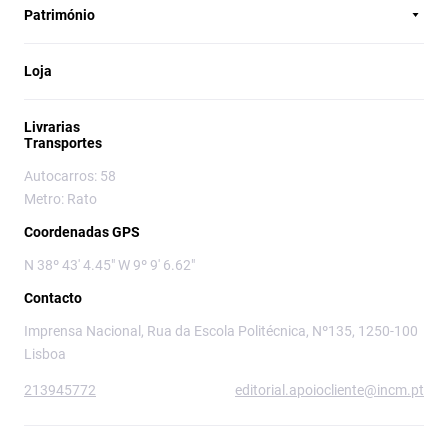
Património
Loja
Livrarias
Transportes
Autocarros: 58
Metro: Rato
Coordenadas GPS
N 38º 43' 4.45" W 9º 9' 6.62"
Contacto
Imprensa Nacional, Rua da Escola Politécnica, Nº135, 1250-100
Lisboa
213945772
editorial.apoiocliente@incm.pt