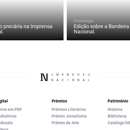
Cronologia
o precária na Imprensa
Edição sobre a Bandeira
l.
Nacional.
gital
Prémios
Património
vros em PDF
Prémios Literários
História
diolivros
Prémio Jornalismo
Biblioteca
dcasts
Prémio de Arte
Catálogo bi
deos