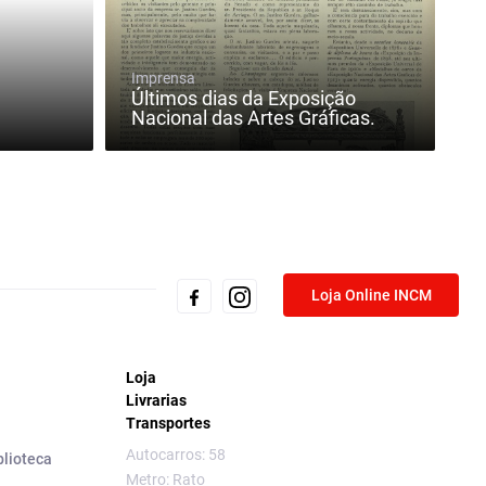
Imprensa
Últimos dias da Exposição
Nacional das Artes Gráficas.
Loja Online INCM
Loja
Livrarias
Transportes
Autocarros: 58
blioteca
Metro: Rato