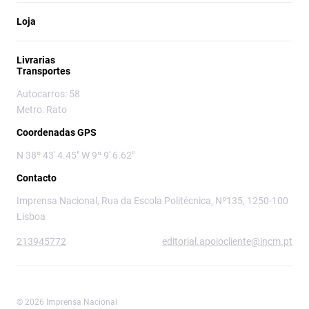
Loja
Livrarias
Transportes
Autocarros: 58
Metro: Rato
Coordenadas GPS
N 38º 43' 4.45" W 9º 9' 6.62"
Contacto
Imprensa Nacional, Rua da Escola Politécnica, Nº135, 1250-100
Lisboa
213945772
editorial.apoiocliente@incm.pt
© 2026 Imprensa Nacional