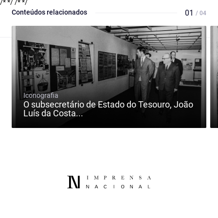
/* */
/* */
Conteúdos relacionados
01
/ 04
Iconografia
O subsecretário de Estado do Tesouro, João
Luís da Costa...