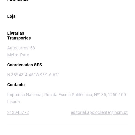
Loja
Livrarias
Transportes
Autocarros: 58
Metro: Rato
Coordenadas GPS
N 38º 43' 4.45" W 9º 9' 6.62"
Contacto
Imprensa Nacional, Rua da Escola Politécnica, Nº135, 1250-100
Lisboa
213945772
editorial.apoiocliente@incm.pt