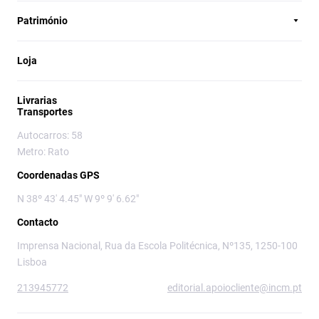
Património
Loja
Livrarias
Transportes
Autocarros: 58
Metro: Rato
Coordenadas GPS
N 38º 43' 4.45" W 9º 9' 6.62"
Contacto
Imprensa Nacional, Rua da Escola Politécnica, Nº135, 1250-100
Lisboa
213945772
editorial.apoiocliente@incm.pt