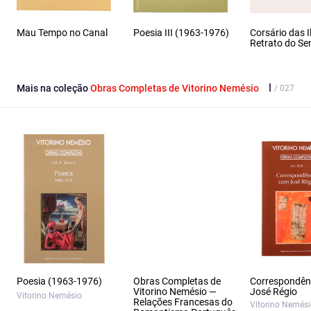
Mau Tempo no Canal
Poesia III (1963-1976)
Corsário das I
Retrato do S
Mais na coleção
Obras Completas de Vitorino Nemésio
Poesia (1963-1976)
Obras Completas de
Correspondên
Vitorino Nemésio —
José Régio
Vitorino Nemésio
Relações Francesas do
Vitorino Nemés