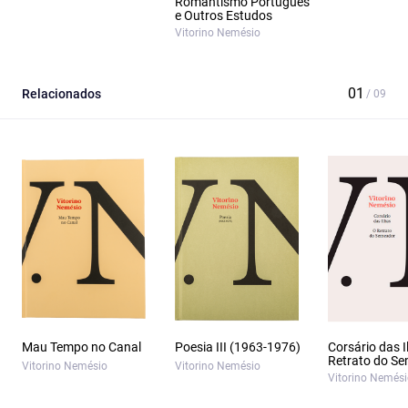
Romantismo Português
e Outros Estudos
Vitorino Nemésio
Relacionados
Mau Tempo no Canal
Poesia III (1963-1976)
Corsário das I
Retrato do S
Vitorino Nemésio
Vitorino Nemésio
Vitorino Nemés