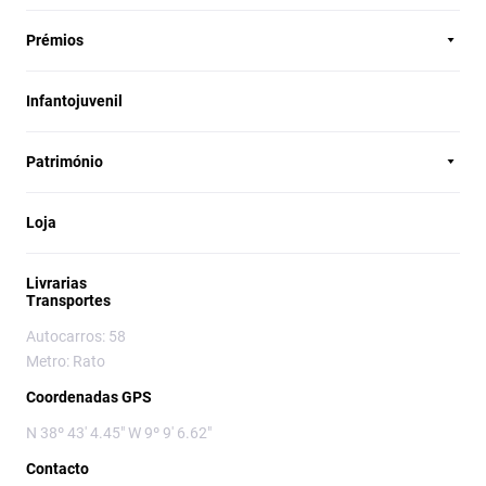
Prémios
Infantojuvenil
Património
Loja
Livrarias
Transportes
Autocarros: 58
Metro: Rato
Coordenadas GPS
N 38º 43' 4.45" W 9º 9' 6.62"
Contacto