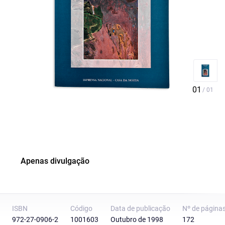
Apenas divulgação
ISBN
Código
Data de publicação
Nº de página
972-27-0906-2
1001603
Outubro de 1998
172