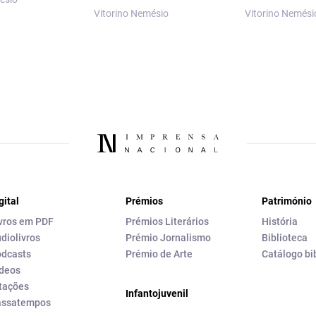
Vitorino Nemésio
Vitorino Nemési
gital
Prémios
Património
vros em PDF
Prémios Literários
História
diolivros
Prémio Jornalismo
Biblioteca
dcasts
Prémio de Arte
Catálogo bi
deos
tações
Infantojuvenil
assatempos