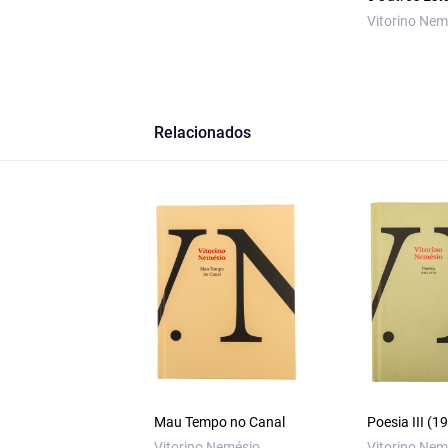
Vitorino Nem
Relacionados
Mau Tempo no Canal
Poesia III (
Vitorino Nemésio
Vitorino Nem