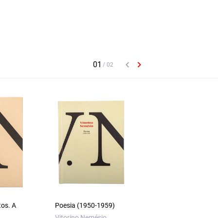
tos. A
Poesia (1950-1959)
Romances A
Personagem Notur
Vitorino Nemésio