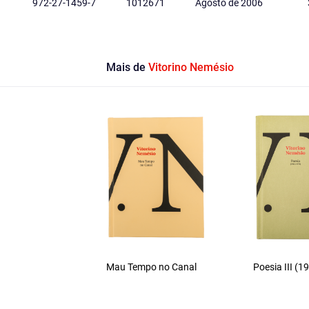
972-27-1459-7
1012671
Agosto de 2006
Mais de
Vitorino Nemésio
Mau Tempo no Canal
Poesia III (