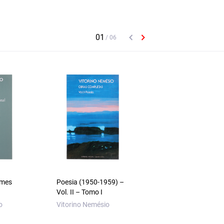
omes
Poesia (1950-1959) –
Vida e Obra do Infa
Vol. II – Tomo I
D. Henrique
o
Vitorino Nemésio
Vitorino Nemésio