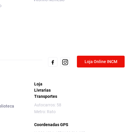
em Macau
o
Maria Ondina Brag
Loja Online INCM
Loja
Livrarias
Transportes
Autocarros: 58
blioteca
Metro: Rato
Coordenadas GPS