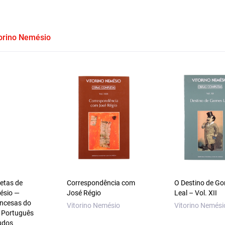
orino Nemésio
etas de
Correspondência com
O Destino de G
ésio —
José Régio
Leal – Vol. XII
ancesas do
Vitorino Nemésio
Vitorino Nemési
 Português
udos