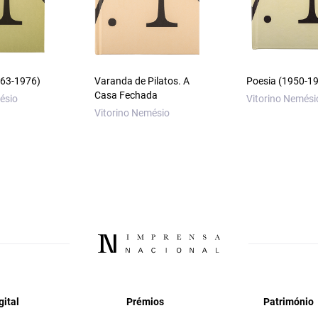
1963-1976)
Varanda de Pilatos. A
Poesia (1950-1
Casa Fechada
ésio
Vitorino Nemési
Vitorino Nemésio
gital
Prémios
Património