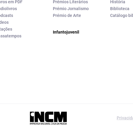
vros em PDF
Prémios Literários
História
diolivros
Prémio Jornalismo
Biblioteca
dcasts
Prémio de Arte
Catálogo bi
deos
tações
Infantojuvenil
assatempos
a editorial da
Privaci