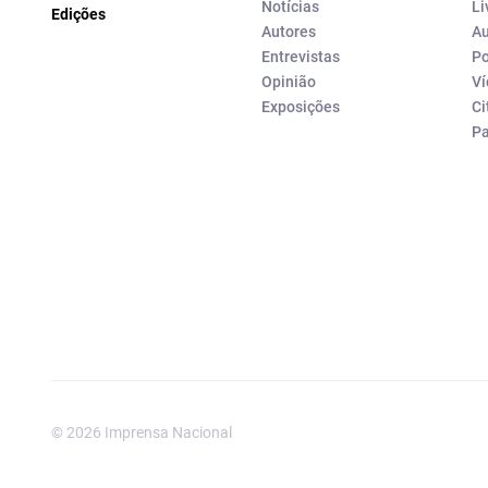
Notícias
Li
Edições
Autores
Au
Entrevistas
Po
Opinião
Ví
Exposições
Ci
P
© 2026 Imprensa Nacional
Imprensa Nacional é a marc