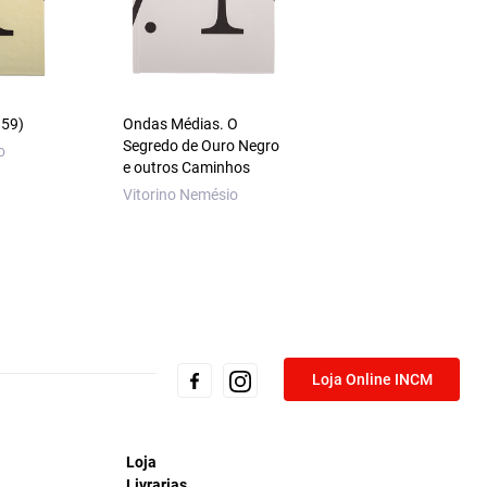
959)
Ondas Médias. O
Manuel Teixeira G
Segredo de Ouro Negro
– Torna-Viagem
o
e outros Caminhos
José Alberto Quar
Vitorino Nemésio
Loja Online INCM
Loja
Livrarias