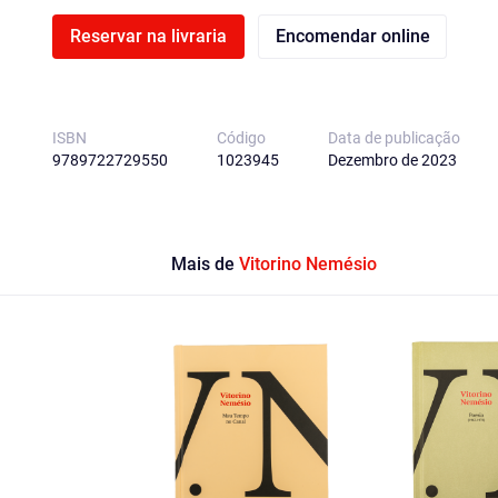
Reservar na livraria
Encomendar online
ISBN
Código
Data de publicação
9789722729550
1023945
Dezembro de 2023
Mais de
Vitorino Nemésio