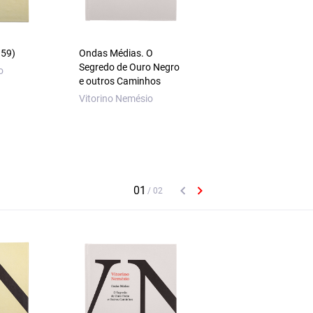
959)
Ondas Médias. O
Sob os Signos de A
Segredo de Ouro Negro
Conhecimento De
o
e outros Caminhos
Poesia
Vitorino Nemésio
Vitorino Nemésio