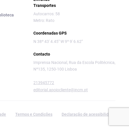
Transportes
Autocarros: 58
blioteca
Metro: Rato
Coordenadas GPS
N 38º 43' 4.45" W 9º 9' 6.62"
Contacto
Imprensa Nacional, Rua da Escola Politécnica,
Nº135, 1250-100 Lisboa
213945772
editorial.apoiocliente@incm.pt
dade
Termos e Condições
Declaração de acessibilidade